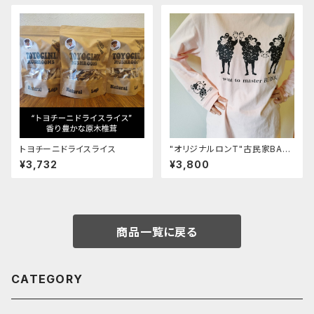
トヨチーニドライスライス
"オリジナルロンT"古民家BAS
E・龍王と神仏習合（3色ありま
¥3,732
¥3,800
す）
商品一覧に戻る
CATEGORY