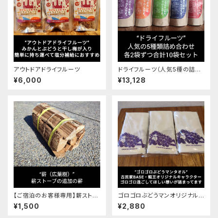
アウトドアドライフルーツ
ドライフルーツ（人気5種の詰め
合わせセット）
¥6,000
¥13,128
【ご宿泊のお客様専用】薪ストー
ゴロゴロぶどうマンオリジナルタ
ブ用の薪
オル
¥1,500
¥2,880