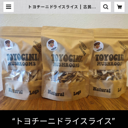
トヨチーニドライスライス | 古民家B
ASE・龍王