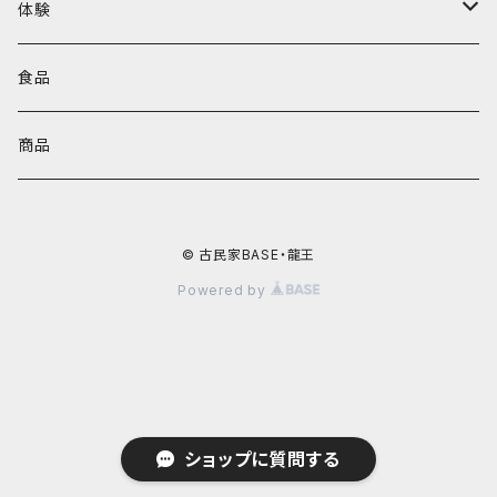
体験
宿泊体験
食品
商品
© 古民家BASE・龍王
Powered by
ショップに質問する